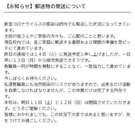
【お知らせ】郵送物の発送について
新型コロナウイルスの感染は府内でも緊迫した状況になってきてい
ます。
生徒の皆さんやご家族の方々も、ご心配のことと思います。
現在校内では、各ご家庭に郵送する書類および課題の準備を急ピッ
チにて進めています。
昨日の連絡では１４日（火）に発送予定と申し上げましたが、一日
早い１３日（月）から順次発送できそうです。
教職員一同が時間を無駄にすることなく、一致協力して進めていま
す。
今しばらくお待ちください。
私達教職員にも当然感染のリスクがありますので、出来るだけ活動
を自粛しなければなりませんが、この作業だけは完了する所存で
す。
本校は、明日１１日（土）と１２日（日）は閉鎖させていただきま
す。どうぞご理解ください。
皆様におかれましても、この状況下大変ではあると思いますが、気
をつけてお過ごしください。