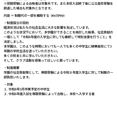
※併願受験による合格者は対象外です。また本校入試終了後に公立高校受験を
辞退した場合も対象外となります。
内容 ＝ 制服代の一部を補助する
（約4万円分）
・制度設立の目的
経済状況は私たちの社会生活に大きな影響を及ぼしています。
このような状況下において、本学園ができることを検討した結果、社会貢献の
一環として「令和8年度の入学生に対しても継続して特別支援を行うこと」を
決定しました。
本学園は、このような時勢においても一人でも多くの中学生に精華高校にて3
年間の学校生活を送っていただきたい。
多くの校友と共に学んでいただきたい。
そして、クラブ活動を頑張ってほしいと願っています。
・制度概要
学園の社会貢献策として、専願受験による令和８年度入学生に対して制服の一
部負担いたします。
・対象
１. 令和8年3月卒業予定の中学生
２. 令和8年度入試を専願受験によって合格し、本校へ入学する者