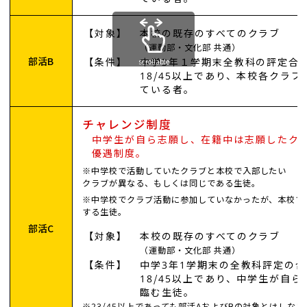
【対象】
本校の既存のすべてのクラブ
（運動部・文化部 共通）
部活B
【条件】
中学3年１学期末全教科の評定合
scrollable
18/45以上であり、本校各クラ
ている者。
チャレンジ制度
中学生が自ら志願し、在籍中は志願したク
優遇制度。
※中学校で活動していたクラブと本校で入部したい
クラブが異なる、もしくは同じである生徒。
※中学校でクラブ活動に参加していなかったが、本校で
する生徒。
部活C
【対象】
本校の既存のすべてのクラブ
（運動部・文化部 共通）
【条件】
中学3年1学期末の全教科評定の
18/45以上であり、中学生が自
臨む生徒。
※23/45以上であっても部活AおよびBの対象とはしない