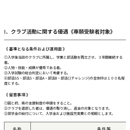
Ⅰ．クラブ活動に関する優遇《専願受験者対象》
《 基準となる条件および運用面 》
①入学後当該のクラブに所属し、学業と部活動を両立させ、３年間継続する
者。
②人物・技能・成績が優秀である者。
③入学試験の総合判定において考慮する。
④部活SS・部活S・部活A・部活B・部活C(チャレンジ)の全体枠は１００名程
度とする。
《 留意事項 》
①国と府、県の支援制度の申請をすること。
②クラブを退部した者は、優遇の取り消し、返金の対象となります。
③奨学金の給付について、入学金および施設充実費との相殺とします。
名称
条件等