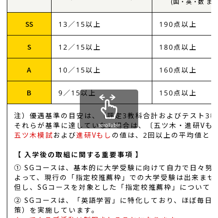
(国・英・数 ま
SS
13／15以上
190点以上
S
12／15以上
180点以上
A
10／15以上
160点以上
B
9／15以上
150点以上
注）優遇基準の目安は、〔評定3教科合計およびテスト3
それらが基準に達していない場合は、〔五ツ木・進研Vも
scrollable
五ツ木模試
および
進研Vもし
の値は、2回以上の平均値と
【 入学後の取組に関する重要事項 】
① SGコースは、基本的に大学受験に向けて自力で日々努
よって、現行の「指定校推薦枠」での大学受験は出来ませ
但し、SGコースを対象とした「指定校推薦枠」について
② SGコースは、「英語学習」に特化しており、ほぼ毎日
策）を実施しています。