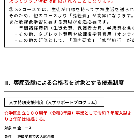
よってクラブ活動は制限されることになります。
③ SGコースでは、生徒が目標を持って学校生活を送られ
そのため、他のコースより「諸経費」が高額になります。
また放課後学習に要する費用が別途必要です。
・年間諸経費額（生徒会費、保護者会費、学級費を含む）約
・その他、タブレット費用や放課後学習費用（オンライ
・この他の研修として、「国内研修」「修学旅行」があ
Ⅲ．専願受験による合格者を対象とする優遇制度
入学特別支援制度〔入学サポートプログラム〕
☆学園創立１００周年（令和8年度）事業として令和７年度入試よ
り２年間は継続する。
対象 ＝ 全コース
条件 ＝ 専願受験での入試合格