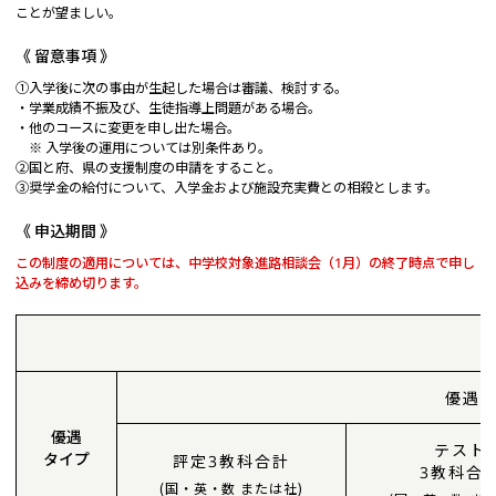
ことが望ましい。
《 留意事項 》
①入学後に次の事由が生起した場合は審議、検討する。
・学業成績不振及び、生徒指導上問題がある場合。
・他のコースに変更を申し出た場合。
※ 入学後の運用については別条件あり。
②国と府、県の支援制度の申請をすること。
③奨学金の給付について、入学金および施設充実費との相殺とします。
《 申込期間 》
この制度の適用については、中学校対象進路相談会（1月）の終了時点で申し
込みを締め切ります。
優遇
優遇
テスト
タイプ
評定3教科合計
3教科合
(国・英・数 または社)