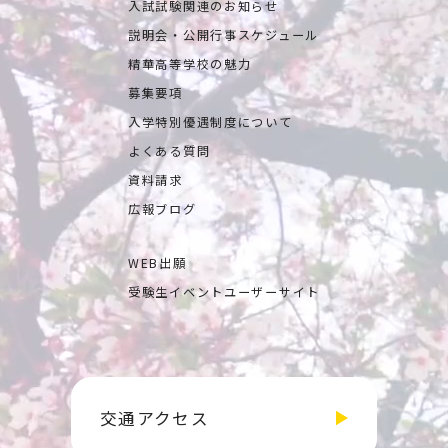
入試試験関連のお知らせ
説明会・公開行事スケジュール
精華高等学校の魅力
募集要項
入学特別優遇制度について
よくある質問
資料請求
広報ブログ
WEB出願
受験生イベントユーザーサイト
交通アクセス