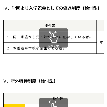
Ⅳ．学園より入学祝金としての優遇制度〔給付型〕
条件等
1 同一家庭から兄・姉が同時に在学している者。
申
scrollable
2 保護者が本校卒業生である者。
Ⅴ．府外特待制度〔給付型〕
条件等