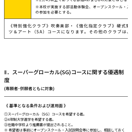
※本校が実施する部活動体験会、オープンスクール・入
の参加を必要とする。
《特別強化クラブ》吹奏楽部・《強化指定クラブ》硬式野
ツ＆アート（SA）コースになります。その他のクラブは、NS
Ⅱ．スーパーグローカル(SG)コースに関する優遇制
度
(専願者･併願者ともに対象)
《 基準となる条件および運用面 》
①スーパーグローカル〔SG〕コースを希望する者。
②4年制大学進学を希望する者。
③在籍中学校より推薦書が提出されること。
※ 希望者は事前にオープンスクール・入試説明会等に参加し、相談しておく