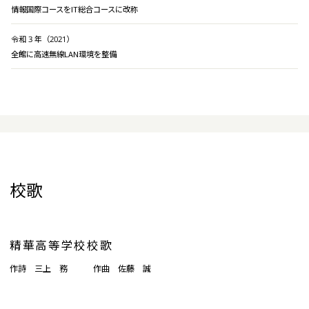
情報国際コースをIT総合コースに改称
令和 3 年（2021）
全館に高速無線LAN環境を整備
校歌
精華高等学校校歌
作詩 三上 務
作曲 佐藤 誠