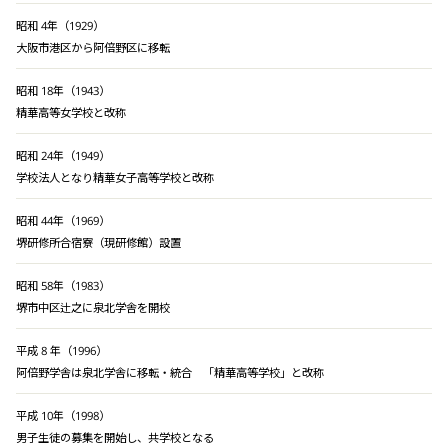
昭和 4年（1929）
大阪市港区から阿倍野区に移転
昭和 18年（1943）
精華高等女学校と改称
昭和 24年（1949）
学校法人となり精華女子高等学校と改称
昭和 44年（1969）
堺研修所合宿寮（現研修館）設置
昭和 58年（1983）
堺市中区辻之に泉北学舎を開校
平成 8 年（1996）
阿倍野学舎は泉北学舎に移転・統合 「精華高等学校」と改称
平成 10年（1998）
男子生徒の募集を開始し、共学校となる