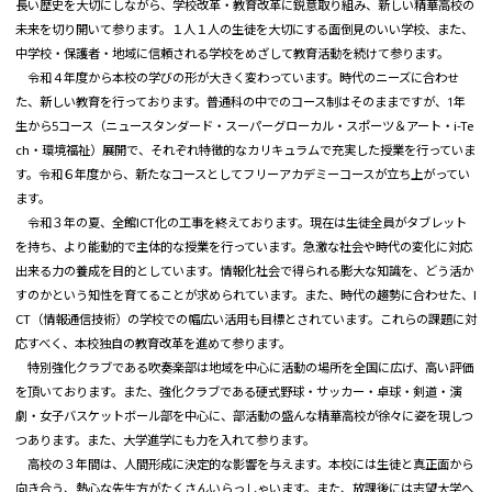
長い歴史を大切にしながら、学校改革・教育改革に鋭意取り組み、新しい精華高校の
未来を切り開いて参ります。１人１人の生徒を大切にする面倒見のいい学校、また、
中学校・保護者・地域に信頼される学校をめざして教育活動を続けて参ります。
令和４年度から本校の学びの形が大きく変わっています。時代のニーズに合わせ
た、新しい教育を行っております。普通科の中でのコース制はそのままですが、1年
生から5コース（ニュースタンダード・スーパーグローカル・スポーツ＆アート・i-Te
ch・環境福祉）展開で、それぞれ特徴的なカリキュラムで充実した授業を行っていま
す。令和６年度から、新たなコースとしてフリーアカデミーコースが立ち上がってい
ます。
令和３年の夏、全館ICT化の工事を終えております。現在は生徒全員がタブレット
を持ち、より能動的で主体的な授業を行っています。急激な社会や時代の変化に対応
出来る力の養成を目的としています。情報化社会で得られる膨大な知識を、どう活か
すのかという知性を育てることが求められています。また、時代の趨勢に合わせた、I
CT（情報通信技術）の学校での幅広い活用も目標とされています。これらの課題に対
応すべく、本校独自の教育改革を進めて参ります。
特別強化クラブである吹奏楽部は地域を中心に活動の場所を全国に広げ、高い評価
を頂いております。また、強化クラブである硬式野球・サッカー・卓球・剣道・演
劇・女子バスケットボール部を中心に、部活動の盛んな精華高校が徐々に姿を現しつ
つあります。また、大学進学にも力を入れて参ります。
高校の３年間は、人間形成に決定的な影響を与えます。本校には生徒と真正面から
向き合う、熱心な先生方がたくさんいらっしゃいます。また、放課後には志望大学へ