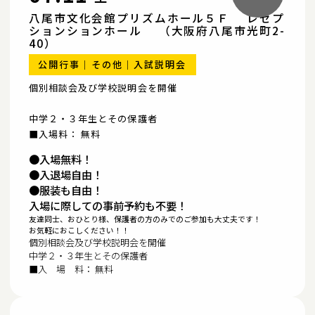
八尾市文化会館プリズムホール５Ｆ レセプ
ションションホール （大阪府八尾市光町2-
40）
公開行事
その他
入試説明会
個別相談会及び学校説明会を開催
中学２・３年生とその保護者
■入場料： 無料
●入場無料！
●入退場自由！
●服装も自由！
入場に際しての事前予約も不要！
友達同士、おひとり様、保護者の方のみでのご参加も大丈夫です！
お気軽におこしください！！
個別相談会及び学校説明会を開催
中学２・３年生とその保護者
■入 場 料： 無料