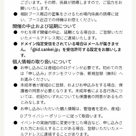
ございます。その際、係員が誘導しますので、ご協力をお
願いいたします。
相談ブース周辺の密集をさけるため場内係員の誘導に従
い、ブース近辺での待機はお控えください。
開催の中止および延期について
やむを得ず開催の中止、延期となる場合は、ご登録いただ
いたメールアドレス宛にご連絡いたします。
ドメイン指定受信をされている場合はメールが届きませ
ん。「@id.sankei.jp」を受信許可する設定をお願いしま
す。
個人情報の取り扱いについて
お申し込みには産経iDのログインが必要です。初めての方
は「申し込み」ボタンをクリック後、新規登録（無料）へ
お進みください。
未成年者が産経iDに登録、およびお申込みをする場合、保
護者の同意が必要となります。未成年者による各行為につ
いては、前記のいずれについても保護者の同意があるもの
とみなします。
お申し込みいただいた個人情報は、管理者を定め、
産経i
Dプライバシーポリシー
に従って取扱います。
イベントの実施内容に変更が生じた場合など、申し込みさ
れた方にお伝えすることがある場合、登録いただいたメー
ルアドレスに連絡することがあります。