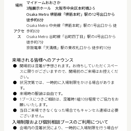
マイドームおおさか
場所
3階展示ホール 大阪市中央区本町橋2-5
Osaka Metro 堺筋線「堺筋本町」駅の12号出口から
徒歩約6分
Osaka Metro 中央線「堺筋本町」駅の1号出口から 徒
アクセ
歩約6分
ス
Osaka Metro 谷町線「谷町四丁目」駅の4号出口から
徒歩約7分
京阪電車「天満橋」駅の東改札口から 徒歩約10分
来場される皆様へのアナウンス
開場前は混雑が予想されます。お待ちしていただくスペー
スに限りがございますので、
開場前のご来場はお控えくだ
さい。
状況次第では、一時的に入場制限をかける場合がありま
す。
来場時の服装は自由です。
1ブースにつきご相談は、
混雑時
1
組
10
分程度
でご協力をお
願いいたします。
当日ご来場できなくなった場合でもキャンセル連絡は必要
ございません。
入場制限および個別相談ブースのご利用について
会場内の混雑状況により、一時的に入場制限を行う場合が