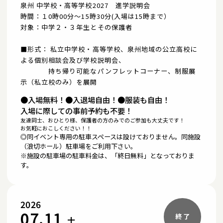
泉州 中学校・高等学校2027 進学説明会
時間：１0時00分～15時30分(入場は15時まで）
対象：中学２・３年生とその保護者
■形式： 私立中学校・高等学校、泉州地域の公立高校に
よる個別相談会及び学校説明会、
持ち帰り可能なパンフレットコーナー、制服展
示（私立校のみ）を展開
●入場無料！●入退場自由！
●服装も自由！
入場に際しての事前予約も不要！
友達同士、おひとり様、保護者の方のみでのご参加も大丈夫です！
お気軽におこしください！！
◎同イベント専用の駐車スペースは設けておりません。同施設
（浪切ホール）駐車場をご利用下さい。
※施設の駐車場の駐車料金は、「終日無料」となっておりま
す。
2026
07.11
土