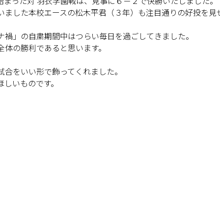
始まった対 羽衣学園戦は、見事に６－２で快勝いたしました。
いました本校エースの松木平君（３年）も注目通りの好投を見
。
ナ禍」の自粛期間中はつらい毎日を過ごしてきました。
全体の勝利であると思います。
試合をいい形で飾ってくれました。
ほしいものです。