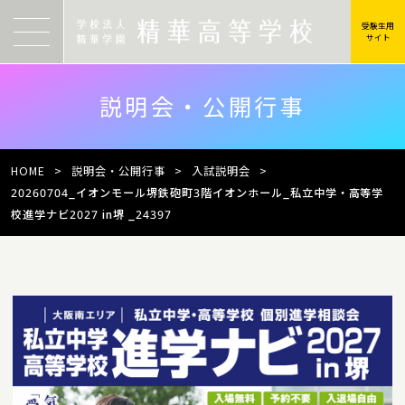
受験生用
サイト
説明会・公開行事
HOME
>
説明会・公開行事
>
入試説明会
>
20260704_イオンモール堺鉄砲町3階イオンホール_私立中学・高等学
校進学ナビ2027 in堺 _24397