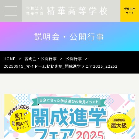
受験生用
サイト
説明会・公開行事
HOME
>
説明会・公開行事
>
公開行事
>
20250915_マイドームおおさか_開成進学フェア2025_22252