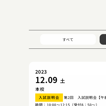
すべて
2023
12.09
土
本校
入試説明会
第2回 入試説明会【午
時間：10:00〜12:15（受付8：50～）