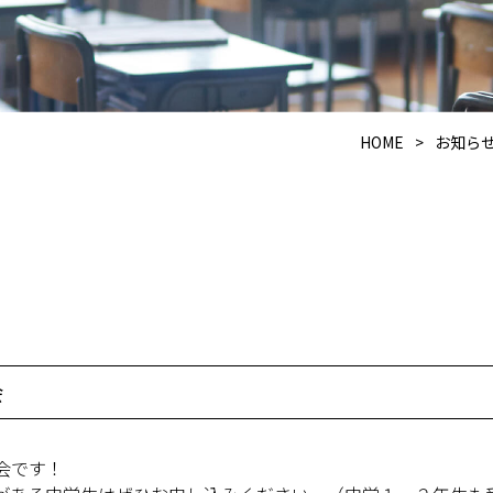
HOME
>
お知ら
会
会です！