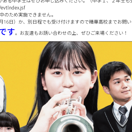
がある中学生はぜひお申し込みください。（中学１、２年生も
evtlndex.jsf
征中のため実施できません。
16日）か、別日程でも受け付けますので精華高校までお問い合わせく
です
。お友達もお誘い合わせの上、ぜひご来場ください！