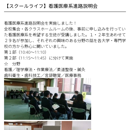
【スクールライフ】看護医療系進路説明会
看護医療系進路説明会を実施しました！
全校集会・各クラスホームルームの後、事前に申し込みを行ってい
た看護医療系を希望する生徒が受講しました。１・２年生あわせて
２９名が参加し、それぞれの興味のある分野の話を各大学・専門学
校の方から熱心に聞いていました。
第１部（10:40～11:10）
第２部（11:15～11:45）に分けて実施
☆ 分野
看護／理学療法・作業療法／柔道整復・鍼灸
歯科衛生・歯科技工／言語聴覚／医療事務