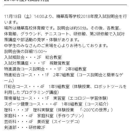
11月18日（土）14:00より、精華高等学校2018年度入試説明会を行
います。
場所は精華高校体育館です。説明会は約50分。その後、各教室、
体育館、グラウンド、テニスコート、研修館、第2研修館で入試対
策講座や部活動の見学・体験があります。
中学生のみなさんのご来場を心よりお待ちしております。
説明会後の詳細15:00～
入試相談会・・・2F 総合教室
入試対策講座・・・1F 視聴覚教室
特進選抜コース説明会・・・1F 2年8組教室
特進総合コース・・・1F 2年7組教室（コース説明会と簡単なゲ
ーム）
IT総合コース・・・4F 1年9組教室（体験授業、ロボットツールを
利用したプログラミング講座）
環境福祉コース・・・1F 実習室（エコロジー学習体験）
スポーツ健康コース・・・4F 1年8組教室（コース紹介）
理科・・・3F 理科実験室（体験授業 「-200℃の世界」）
家庭科・・・4F 家庭科室（手作りプリン）
芸術科・・・4F 美術室（スイーツデコ）
剣道部・・・研修館2F