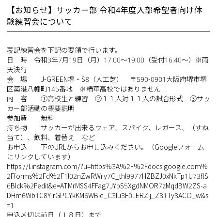
【お知らせ】サッカー部 令和4年度入部希望者向け体
験練習会について
表記練習会を下記の要領で行います。
日 時 令和3年7月19日（月）17:00～19:00（受付16:40～）※雨
天決行
会 場 J-GREEN堺・S8（人工芝） 〒590-0901大阪府堺市堺
区築港八幡町145番地 ※精華高校ではありません！
内 容 ①高校生と練習 ②１１人対１１人の試合形式 ③サッ
カー部活動の概要説明
参加費 無料
持ち物 サッカーが出来るウェア、スパイク、レガース、（すね
当て）、飲料、着替え など
お申込 下のURLからお申し込みください。（Googleフォーム
にリンクしています）
https://l.instagram.com/?u=https%3A%2F%2Fdocs.google.com%
2Fforms%2Fd%2F1l02nZwRWry7C_thl9977HZBZJ0xNkTp1U73flS
6Blck%2Fedit&e=ATMrMSS4FFag7JYbS5XgdNMOR7zMqdBW2ZS-a
DHm6Wb1C8Y-rGPCYkKM6WBie_C3lu3F0LERZIj_Z81Ty3ACO_w&s
=1
申込〆切は前日（１８日）まで