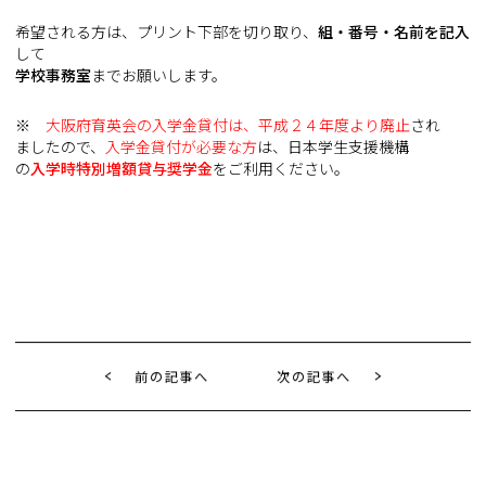
希望される方は、プリント下部を切り取り、
組・番号・名前を記入
して
学校事務室
までお願いします。
※
大阪府育英会の入学金貸付は、平成２４年度より廃止
され
ましたので、
入学金貸付が必要な方
は、日本学生支援機構
の
入学時特別増額貸与奨学金
をご利用ください。
前の記事へ
次の記事へ