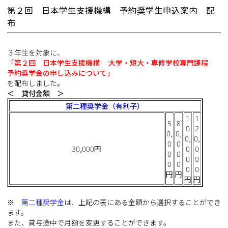
第２回 日本学生支援機構 予約奨学生申込案内 配
布
３年生を対象に、
「第２回 日本学生支援機構 大学・短大・専修学校専門課程
予約奨学金の申し込みについて」
を配布しました。
＜ 貸付金額 ＞
第二種奨学金（有利子）
1
1
5
8
0
2
0,
0,
0,
0,
0
0
30,000円
0
0
0
0
0
0
0
0
0
0
円
円
円
円
※
第二種奨学金
は、上記の表にある金額から選択することができ
ます。
また、貸与途中で月額を変更することができます。