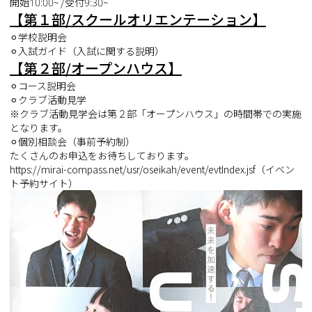
開始10:00~ /受付9:30~
【第１部/スクールオリエンテーション】
⚪︎学校説明会
⚪︎入試ガイド（入試に関する説明）
【第２部/オープンハウス】
⚪︎コース説明会
⚪︎クラブ活動見学
※クラブ活動見学会は第２部「オープンハウス」の時間帯での実施
となります。
⚪︎個別相談会（事前予約制）
たくさんのお申込をお待ちしております。
https://mirai-compass.net/usr/oseikah/event/evtIndex.jsf
（イベン
ト予約サイト）