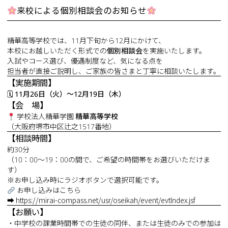
来校による個別相談会のお知らせ
精華高等学校では、11月下旬から12月にかけて、
本校にお越しいただく形式での
個別相談会
を実施いたします。
入試やコース選び、優遇制度など、気になる点を
担当者が直接ご説明し、ご家族の皆さまと丁寧に相談いたします。
【実施期間】
🗓
11月26日（火）～12月19日（木）
【会 場】
学校法人精華学園
精華高等学校
（大阪府堺市中区辻之1517番地）
【相談時間】
約30分
（10：00～19：00の間で、ご希望の時間帯をお選びいただけま
す）
※お申し込み時にラジオボタンで選択可能です。
お申し込みはこちら
➡
https://mirai-compass.net/usr/oseikah/event/evtIndex.jsf
【お願い】
・中学校の課業時間帯での生徒の同伴、または生徒のみでの参加は