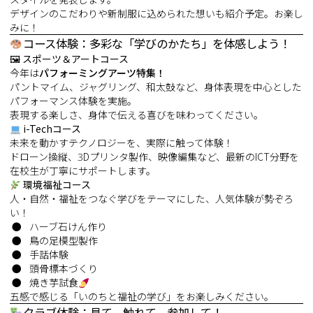
デザインのこだわりや新制服に込められた想いも紹介予定。お楽し
みに！
コース体験：多彩な「学びのかたち」を体感しよう！
🖼 スポーツ＆アートコース
今年は
パフォーミングアーツ特集！
パントマイム、ジャグリング、和太鼓など、身体表現を中心とした
パフォーマンス体験を実施。
表現する楽しさ、身体で伝える喜びを味わってください。
i-Techコース
未来を動かすテクノロジーを、実際に触って体験！
ドローン操縦、3Dプリンタ製作、映像編集など、最新のICT分野を
在校生が丁寧にサポートします。
環境福祉コース
人・自然・福祉をつなぐ学びをテーマにした、人気体験が勢ぞろ
い！
ハーブ石けん作り
鳥の足模型製作
手話体験
頭骨標本づくり
焼き芋試食
五感で感じる「いのちと福祉の学び」をお楽しみください。
クラブ体験：見て、触れて、参加して！