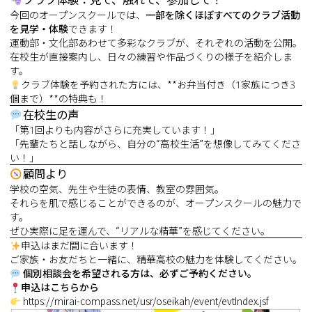
今回のオープンスクールでは、
一部を除くほぼすべてのクラブ活動
を見学・体験
できます！
運動部・文化部あわせて多彩なクラブが、それぞれの活動を公開。
在校生が直接案内し、日々の練習や作品づくりの様子を紹介しま
す。
クラブ体験を予約された方には、**お弁当付き（1家族につき3
個まで）**の特典も！
在校生の声
「第1回よりも内容がさらに充実しています！」
「先輩たちと話しながら、自分の“高校生活”を想像してみてくださ
い！」
顧問より
学校の空気、先生や生徒の表情、教室の雰囲気。
それらを肌で感じることができるのが、オープンスクールの魅力で
す。
ぜひ実際に足を運んで、“リアルな精華”を感じてください。
申込はまだ間に合います！
ご家族・お友だちと一緒に、精華高校の魅力を体験してください。
個別相談会を希望される方は、必ずご予約ください。
申込はこちらから
https://mirai-compass.net/usr/oseikah/event/evtIndex.jsf