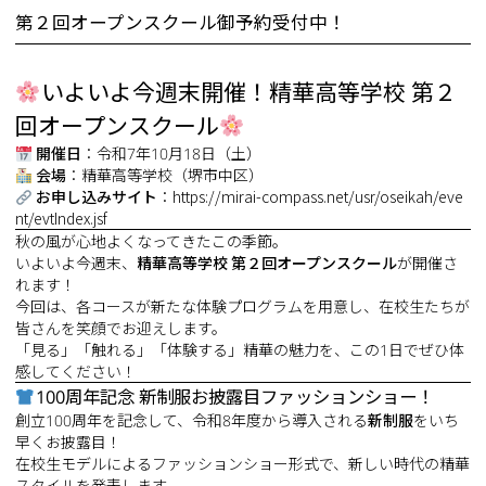
第２回オープンスクール御予約受付中！
いよいよ今週末開催！精華高等学校 第２
回オープンスクール
開催日
：令和7年10月18日（土）
会場
：精華高等学校（堺市中区）
お申し込みサイト
：
https://mirai-compass.net/usr/oseikah/eve
nt/evtIndex.jsf
秋の風が心地よくなってきたこの季節。
いよいよ今週末、
精華高等学校 第２回オープンスクール
が開催さ
れます！
今回は、各コースが新たな体験プログラムを用意し、在校生たちが
皆さんを笑顔でお迎えします。
「見る」「触れる」「体験する」精華の魅力を、この1日でぜひ体
感してください！
100周年記念 新制服お披露目ファッションショー！
創立100周年を記念して、令和8年度から導入される
新制服
をいち
早くお披露目！
在校生モデルによるファッションショー形式で、新しい時代の精華
スタイルを発表します。