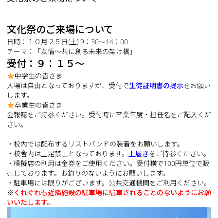
文化祭のご来場について
日時：１０月２５日(土) 9：30〜14：00
テーマ：「友情〜共に創る未来の架け橋」
受付：９：１５〜
中学生の皆さま
入場は自由となっておりますが、受付で
生徒証明書の提示
をお願い
します。
卒業生の皆さま
会報誌をご持参ください。受付時に卒業年度・担任名をご記入くだ
さい。
・校内では配布するリストバンドの装着をお願いします。
・校舎内は土足禁止となっております。
上履き
をご持参
ください。
・模擬店の利用は金券をご使用ください。受付横で100円単位で販
売しております。お釣りのないようにお願いします。
・駐車場には限りがございます。公共交通機関をご利用ください。
※
くれぐれも近隣施設の駐車場に駐車されることのないようにお願
いいたします。