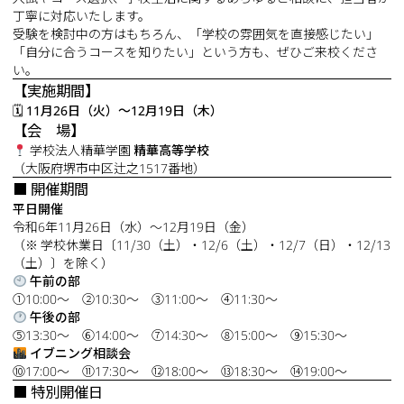
丁寧に対応いたします。
受験を検討中の方はもちろん、「学校の雰囲気を直接感じたい」
「自分に合うコースを知りたい」という方も、ぜひご来校くださ
い。
【実施期間】
🗓
11月26日（火）～12月19日（木）
【会 場】
学校法人精華学園
精華高等学校
（大阪府堺市中区辻之1517番地）
■ 開催期間
平日開催
令和6年11月26日（水）～12月19日（金）
（※ 学校休業日〔11/30（土）・12/6（土）・12/7（日）・12/13
（土）〕を除く）
午前の部
①10:00～ ②10:30～ ③11:00～ ④11:30～
午後の部
⑤13:30～ ⑥14:00～ ⑦14:30～ ⑧15:00～ ⑨15:30～
イブニング相談会
⑩17:00～ ⑪17:30～ ⑫18:00～ ⑬18:30～ ⑭19:00～
■ 特別開催日