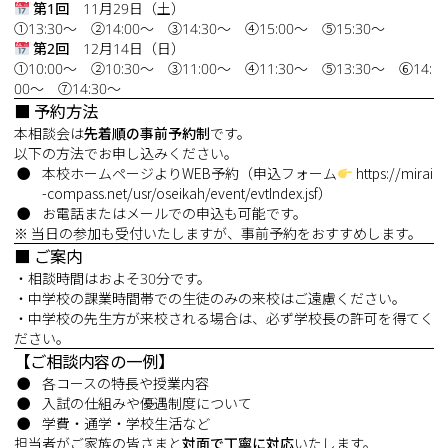
第1回
11月29日（土）
①13:30～ ②14:00～ ③14:30～ ④15:00～ ⑤15:30～
第2回
12月14日（日）
①10:00～ ②10:30～ ③11:00～ ④11:30～ ⑤13:30～ ⑥14:
00～ ⑦14:30～
■ 予約方法
本相談会は
先着順の事前予約制
です。
以下の方法でお申し込みください。
本校ホームページよりWEB予約（申込フォーム
https://mirai
-compass.net/usr/oseikah/event/evtIndex.jsf
）
お電話またはメールでの申込も可能です。
※ 当日の参加も受付いたしますが、事前予約をおすすめします。
■ ご案内
・相談時間はおよそ30分です。
・中学校の課業時間帯での生徒のみの来校はご遠慮ください。
・中学校の先生方が来校される場合は、必ず学校長の許可を得てく
ださい。
【ご相談内容の一例】
各コースの特長や授業内容
入試の仕組みや優遇制度について
学費・通学・学校生活など
担当者がご家族の皆さまと
対面で丁寧に対応
いたします。